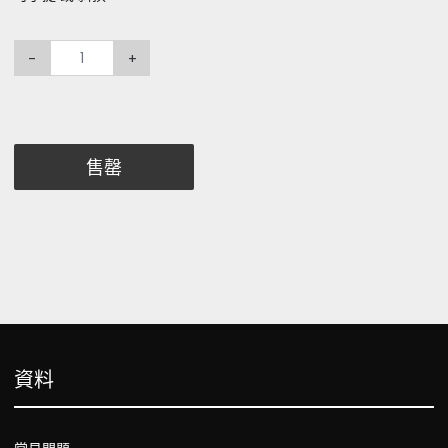
-
+
售罄
資料