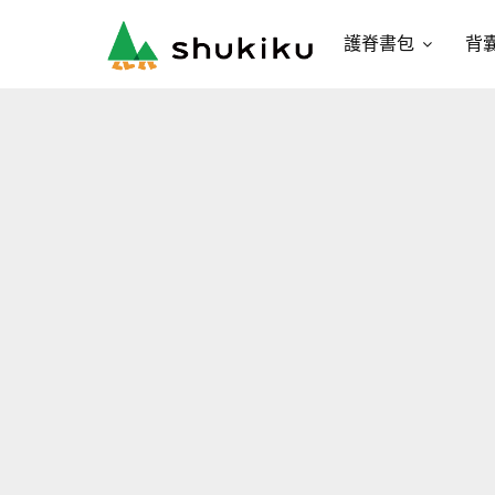
護脊書包
背