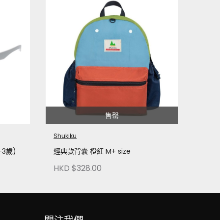
Shuki
成人
HKD 
售罄
Shukiku
3歲)
經典款背囊 橙紅 M+ size
HKD $328.00